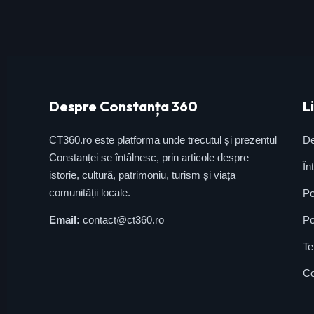
Despre Constanța 360
L
CT360.ro este platforma unde trecutul și prezentul
De
Constanței se întâlnesc, prin articole despre
În
istorie, cultură, patrimoniu, turism și viața
comunității locale.
Po
Email:
contact@ct360.ro
Po
Te
Co