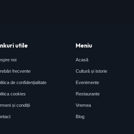
inkuri utile
Meniu
spre noi
Acasă
trebări frecvente
Cultură și istorie
litica de confidențialitate
Evenimente
litica cookies
Restaurante
rmeni și condiții
Vremea
ntact
Blog