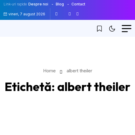
Link-uri rapide
Despre noi
Blog
Contact
vineri, 7 august 2026
Home
albert theiler
Etichetă:
albert theiler