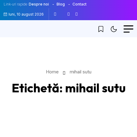
Link-uri rapide
Despre noi
Blog
Contact
luni, 10 august 2026
Home
mihail sutu
Etichetă:
mihail sutu