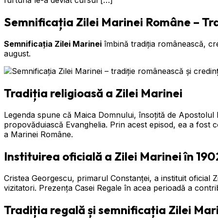
furtună le-a deviat cursul […]
Semnificația Zilei Marinei Române – Trad
Semnificația Zilei Marinei
îmbină tradiția românească, cred
august.
Tradiția religioasă a Zilei Marinei
Legenda spune că Maica Domnului, însoțită de Apostolul I
propovăduiască Evanghelia. Prin acest episod, ea a fost co
a Marinei Române.
Instituirea oficială a Zilei Marinei în 190
Cristea Georgescu, primarul Constanței, a instituit oficial 
vizitatori. Prezența Casei Regale în acea perioadă a contri
Tradiția regală și semnificația Zilei Mar