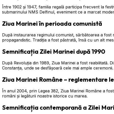
Între 1902 și 1947, familia regală participa frecvent la fest
submarinului NMS Delfinul, eveniment ce a marcat modern
Ziua Marinei în perioada comunistă
După instaurarea regimului comunist, sărbătoarea a fost mu
propagandistic. Tradiția a fost păstrată, însă cu un alt mesa
Semnificația Zilei Marinei după 1990
După Revoluția din 1989, Ziua Marinei a fost reabilitată. D
Constanța, unde se desfășoară cele mai ample ceremonii.
Ziua Marinei Române – reglementare l
În anul 2004, prin Legea 382, Ziua Marinei Române a fost 
români și legăturii noastre istorice cu marea.
Semnificația contemporană a Zilei Mar