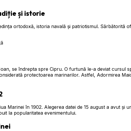
iție și istorie
ința ortodoxă, istoria navală și patriotismul. Sărbătorită of
oan, se îndrepta spre Cipru. O furtună le-a deviat cursul
nsiderată protectoarea marinarilor. Astfel, Adormirea Maici
2
Ziua Marinei în 1902. Alegerea datei de 15 august a avut și un
buit la popularitatea evenimentului.
inei