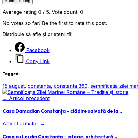
Submit Rating
Average rating
0
/ 5. Vote count:
0
No votes so far! Be the first to rate this post.
Distribuie să afle și prietenii tăi:
Facebook
Copy Link
Tagged:
15 august
,
constanta
,
constanta 360
,
semnificatia zilei mar
← Articol precedent
Casa Damadian Constanța – clădire salvată de la...
Articol următor →
Casa cu Lei din Constanța – istorie, arhitectură...