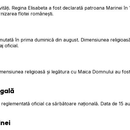
ivități. Regina Elisabeta a fost declarată patroana Marinei în 
izarea flotei românești.
tată în prima duminică din august. Dimensiunea religioasă a
j oficial.
imensiunea religioasă și legătura cu Maica Domnului au fost r
egală
reglementată oficial ca sărbătoare națională. Data de 15 a
inei