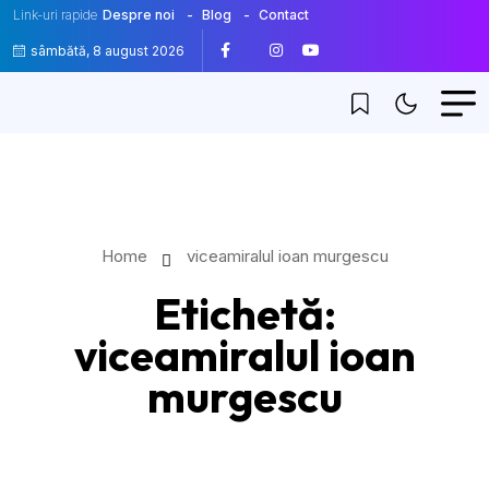
Link-uri rapide
Despre noi
Blog
Contact
sâmbătă, 8 august 2026
Home
viceamiralul ioan murgescu
Etichetă:
viceamiralul ioan
murgescu