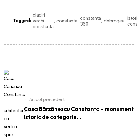
cladiri
constanta
istor
Tagged:
,
,
,
,
vechi
constanta
dobrogea
360
cons
constanta
← Articol precedent
Casa Bârzănescu Constanța – monument
istoric de categorie...