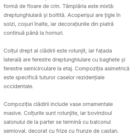
formă de floare de crin. Tâmplăria este mixtă:
dreptunghiulară și boltită. Acoperișul are țigle în
solzi, coșuri înalte, iar decorațiunile din piatră
continuă până la hornuri.
Colțul drept al clădirii este rotunjit, iar fațada
laterală are ferestre dreptunghiulare cu baghete și
ferestre semicirculare la etaj. Compoziția asimetrică
este specifică tuturor caselor rezidențiale
occidentale.
Compoziția clădirii include vase ornamentale
masive. Colțurile sunt rotunjite, iar bovindoul
salonului de la parter se termină cu balconul
semioval, decorat cu frize cu frunze de castan.